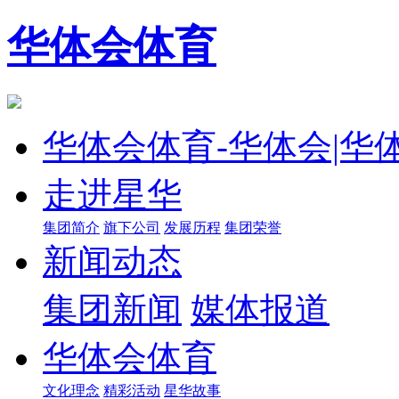
华体会体育
华体会体育-华体会|华
走进星华
集团简介
旗下公司
发展历程
集团荣誉
新闻动态
集团新闻
媒体报道
华体会体育
文化理念
精彩活动
星华故事