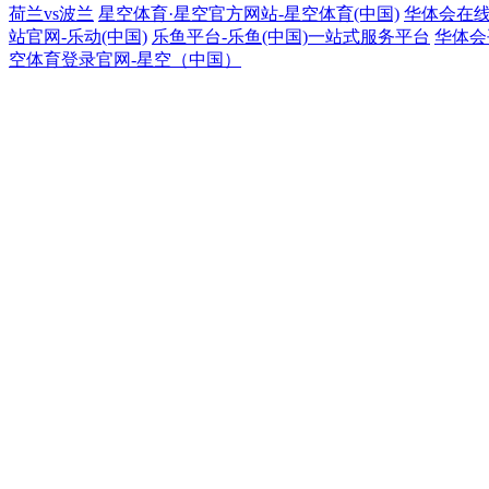
荷兰vs波兰
星空体育·星空官方网站-星空体育(中国)
华体会在线
站官网-乐动(中国)
乐鱼平台-乐鱼(中国)一站式服务平台
华体会
空体育登录官网-星空（中国）