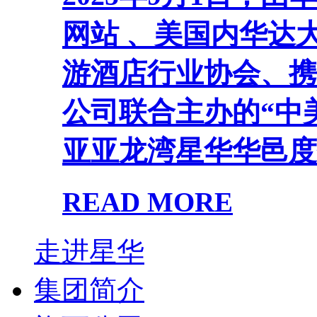
网站 、美国内华达
游酒店行业协会、携
公司联合主办的“中
亚亚龙湾星华华邑度假
READ MORE
走进星华
集团简介