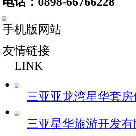
电话：0898-66766228
手机版网站
友情链接
LINK
三亚亚龙湾星华套房
三亚星华旅游开发有